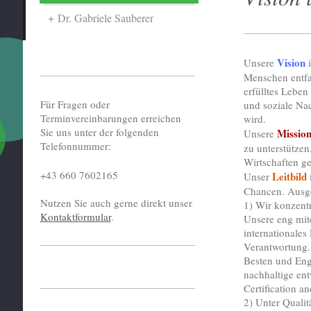
Dr. Gabriele Sauberer
Vision
Unsere
i
Menschen entfa
erfülltes Lebe
Für Fragen oder
und soziale Nac
Terminvereinbarungen erreichen
wird.
Sie uns unter der folgenden
Missio
Unsere
Telefonnummer:
zu unterstützen
Wirtschaften ge
+43 660 7602165
Leitbild
Unser
Chancen. Ausge
Nutzen Sie auch gerne direkt unser
1) Wir konzentr
Kontaktformular
.
Unsere eng mit
internationales
Verantwortung. 
Besten und Enga
nachhaltige e
Certification a
2) Unter Qualitä