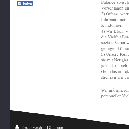
Balance zwisch
Teilen
Vorschlägen u
3) Offene, wer
Informationen s
Kund/innen.
4) Wir leben, w
die Vielfalt Eu
soziale Verant
gelingen könn
5) Unsere Kund
sie mit Neugie
gezielt, manchm
Gemeinsam reiz
strengen wir un
Wir informiere
personeller Vi
Druckversion
|
Sitemap