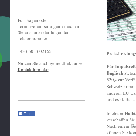
Für Fragen oder
Terminvereinbarungen erreichen
Sie uns unter der folgenden
Telefonnummer:
+43 660 7602165
Preis-Leistungs
Nutzen Sie auch gerne direkt unser
Für Impulsref
Kontaktformular
.
Englisch
stehen
330,-
zur Verfü
Schweiz komme
anderen EU-L
und exkl. Reise
Halb
In einem
Teilen
verschaffen Si
Ga
Nach einem
können Sie kon